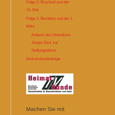
Folge 2: Bruchsal und der
13. Mai
Folge 1: Brentano und der 1.
März
Antwort des Historikers
Jürgen Dick zur
Stellungnahme
Diskussionsbeiträge
Machen Sie mit