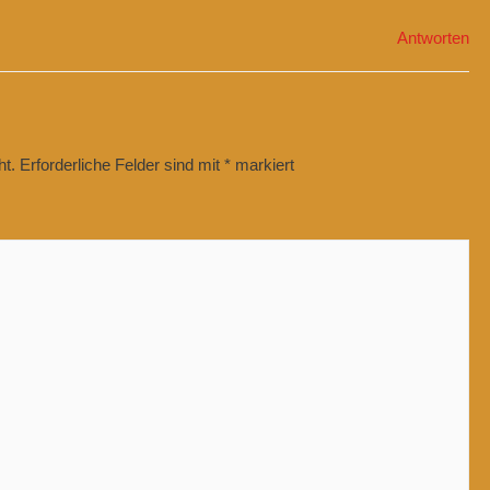
Antworten
ht.
Erforderliche Felder sind mit
*
markiert