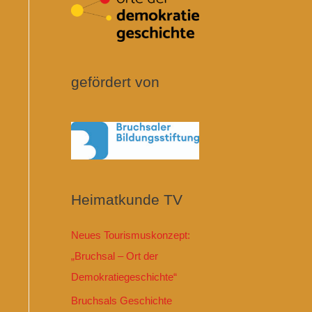
gefördert von
Heimatkunde TV
Neues Tourismuskonzept:
„Bruchsal – Ort der
Demokratiegeschichte“
Bruchsals Geschichte