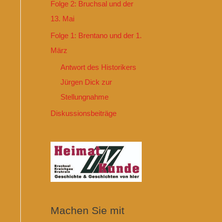
Folge 2: Bruchsal und der
13. Mai
Folge 1: Brentano und der 1.
März
Antwort des Historikers
Jürgen Dick zur
Stellungnahme
Diskussionsbeiträge
Machen Sie mit