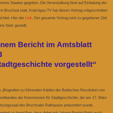
eres Staates gegeben. Die Veranstaltung fand auf Einladung der
in Bruchsal statt. Kraichgau-TV hat diesen Vortrag mitgeschnitten
ichtet. Hier der
Link
. Der gesamte Vortrag wird zu gegebener Zeit
ns Netz gestellt.
inem Bericht im Amtsblatt
3
tadtgeschichte vorgestellt“
den „Biografien zu führenden Köpfen der Badischen Revolution von
lbandes der Kommission für Stadtgeschichte, der am 17. März
itzungssaal des Bruchsaler Rathauses präsentiert wurde.
enheit zu begrüßen, dass dabei mit Johann Baptist Bekk auch