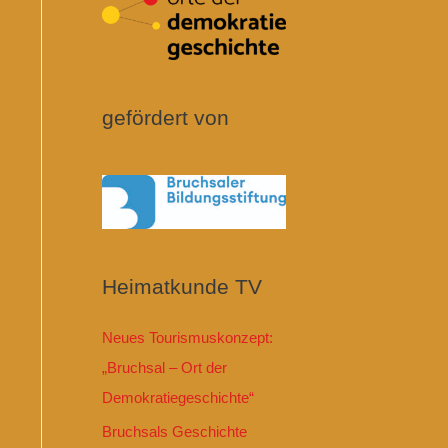
gefördert von
Heimatkunde TV
Neues Tourismuskonzept:
„Bruchsal – Ort der
Demokratiegeschichte“
Bruchsals Geschichte