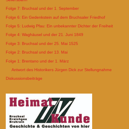
Folge 7: Bruchsal und der 1. September
Folge 6: Ein Gedenkstein auf dem Bruchsaler Friedhof
Folge 5: Ludwig Pfau: Ein unbekannter Dichter der Freiheit
Folge 4: Waghäusel und der 21. Juni 1849
Folge 3: Bruchsal und der 25. Mai 1525
Folge 2: Bruchsal und der 13. Mai
Folge 1: Brentano und der 1. März
Antwort des Historikers Jürgen Dick zur Stellungnahme
Diskussionsbeiträge