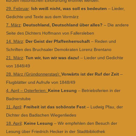
kurzen historischen Einordnung eröffnet werden:
29. Februar
:
Ich weiß nicht, was soll es bedeuten
– Lieder,
Gedichte und Texte aus dem Vormärz
7. März
:
Deutschland, Deutschland über alles?
– Die andere
Seite des Dichters Hoffmann von Fallersleben
14. März
:
Der Geist der Pfaffenherrschaft
–
Reden und
Schriften des Bruchsaler Demokraten Lorenz Brentano
21. März
:
Tun wir, tun wir was dazu!
–
Lieder und Gedichte
von 1848/49
28. März (Gründonnerstag):
Vorwärts ist der Ruf der Zeit
–
Flugblätter und Aufrufe von 1848/49
4. April – Osterferien:
Keine Lesung
– Betriebsferien in der
Badnerstube
11. April
:
Freiheit ist das schönste Fest
–
Ludwig Pfau, der
Dichter des Badischen Wiegenliedes
18. April
:
Keine Lesung
– Wir empfehlen den Besuch der
Lesung über Friedrich Hecker in der Stadtbibliothek